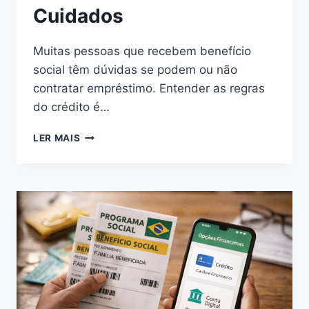
Cuidados
Muitas pessoas que recebem benefício
social têm dúvidas se podem ou não
contratar empréstimo. Entender as regras
do crédito é…
EMPRÉSTIMOS
LER MAIS
PARA
QUEM
RECEBE
BENEFÍCIO:
O
QUE
É
PERMITIDO,
COMO
FUNCIONA
E
QUAIS