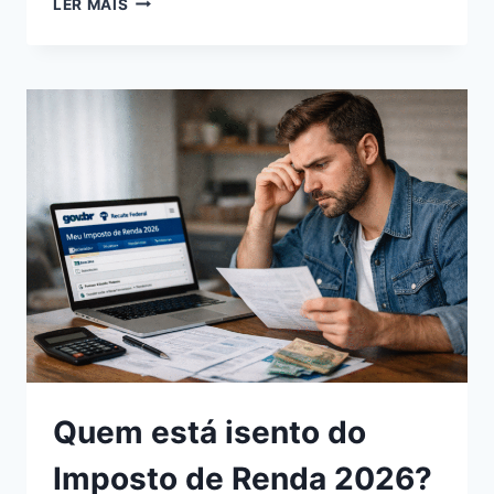
LER MAIS
AGORA
SE
VOCÊ
ESTÁ
ISENTO
DO
IMPOSTO
DE
RENDA
2026
OU
SE
PRECISA
DECLARAR
Quem está isento do
Imposto de Renda 2026?