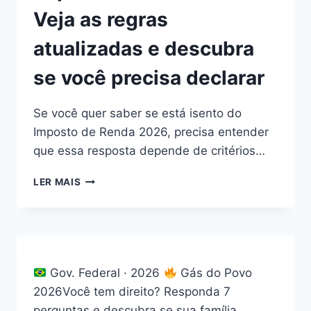
Veja as regras
atualizadas e descubra
se você precisa declarar
Se você quer saber se está isento do
Imposto de Renda 2026, precisa entender
que essa resposta depende de critérios…
QUEM
LER MAIS
ESTÁ
ISENTO
DO
IMPOSTO
DE
RENDA
Gov. Federal · 2026
Gás do Povo
2026?
2026Você tem direito? Responda 7
VEJA
perguntas e descubra se sua família…
AS