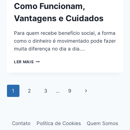
Como Funcionam,
Vantagens e Cuidados
Para quem recebe benefício social, a forma
como o dinheiro é movimentado pode fazer
muita diferença no dia a dia….
CONTAS
LER MAIS
DIGITAIS
PARA
QUEM
RECEBE
Navegação
Página
1
2
3
…
9
BENEFÍCIO:
COMO
da
Seguinte
FUNCIONAM,
VANTAGENS
Página
E
CUIDADOS
Contato
Política de Cookies
Quem Somos