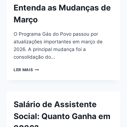
Entenda as Mudanças de
Março
O Programa Gás do Povo passou por
atualizações importantes em março de
2026. A principal mudança foi a
consolidação do…
GÁS
LER MAIS
DO
POVO
2026:
ENTENDA
AS
Salário de Assistente
MUDANÇAS
DE
Social: Quanto Ganha em
MARÇO