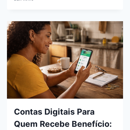
SOCIAIS
E
OPÇÕES
FINANCEIRAS:
CRÉDITO
E
CONTAS
PARA
QUEM
RECEBE
BENEFÍCIO
Contas Digitais Para
Quem Recebe Benefício: