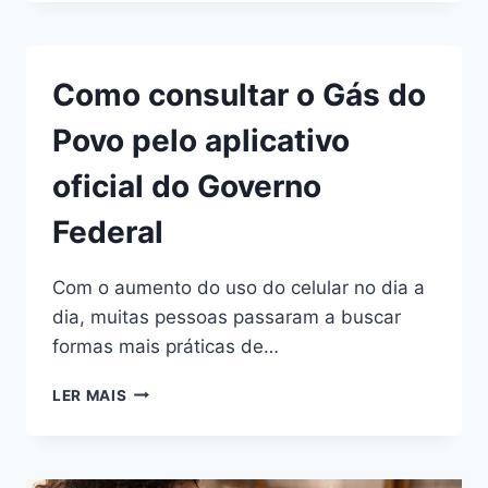
UM
ASSISTENTE
SOCIAL
EM
Como consultar o Gás do
2026?
SALÁRIO
Povo pelo aplicativo
POR
ÁREA,
oficial do Governo
ESTADO
E
Federal
POSSIBILIDADES
DE
CRESCIMENTO
Com o aumento do uso do celular no dia a
dia, muitas pessoas passaram a buscar
formas mais práticas de…
COMO
LER MAIS
CONSULTAR
O
GÁS
DO