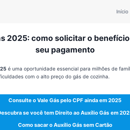
Início
s 2025: como solicitar o benefício
seu pagamento
025
é uma oportunidade essencial para milhões de famíli
ficuldades com o alto preço do gás de cozinha.
Consulte o Vale Gás pelo CPF ainda em 2025
escubra se você tem Direito ao Auxílio Gás
em 202
Como sacar o Auxílio Gás sem Cartão