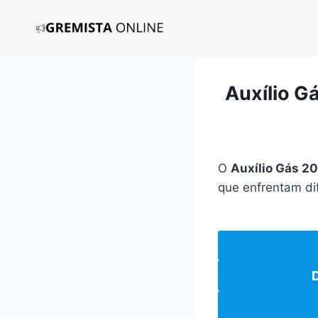
Pular
para
o
Conteúdo
Auxílio Gá
O
Auxílio Gás 2
que enfrentam di
D