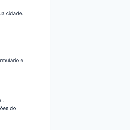
ua cidade.
ormulário e
l.
ções do