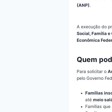
(ANP)
.
A execução do pr
Social, Família
Econômica Feder
Quem pode
Para solicitar o
A
pelo Governo Fed
Famílias ins
até
meio sal
Famílias qu