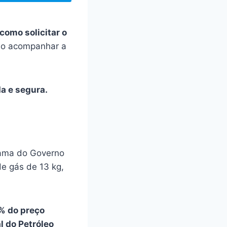
como solicitar o
omo acompanhar a
da e segura.
rama do Governo
de gás de 13 kg,
% do preço
l do Petróleo