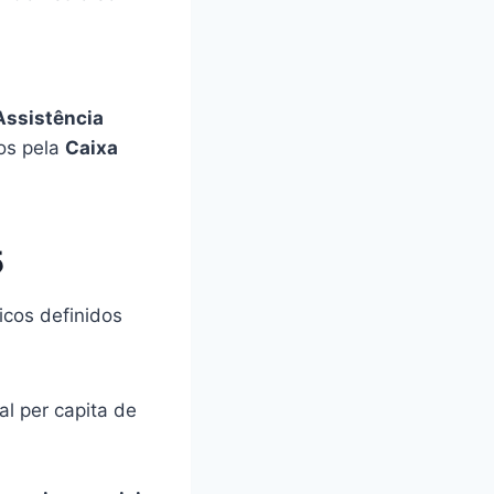
Assistência
os pela
Caixa
5
ficos definidos
l per capita de