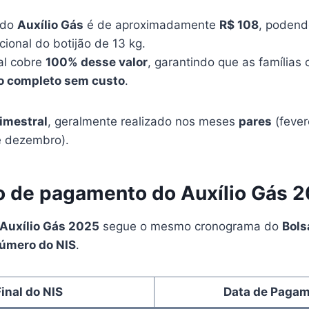
 do
Auxílio Gás
é de aproximadamente
R$ 108
, podend
ional do botijão de 13 kg.
al cobre
100% desse valor
, garantindo que as famílias
ão completo sem custo
.
imestral
, geralmente realizado nos meses
pares
(fevere
e dezembro).
o de pagamento do Auxílio Gás 
Auxílio Gás 2025
segue o mesmo cronograma do
Bols
número do NIS
.
Final do NIS
Data de Paga