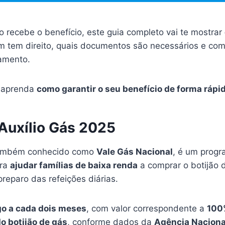
 recebe o benefício, este guia completo vai te mostrar
m tem direito, quais documentos são necessários e c
amento.
e aprenda
como garantir o seu benefício de forma rápi
 Auxílio Gás 2025
também conhecido como
Vale Gás Nacional
, é um prog
ara
ajudar famílias de baixa renda
a comprar o botijão 
preparo das refeições diárias.
o a cada dois meses
, com valor correspondente a
100
o botijão de gás
, conforme dados da
Agência Naciona