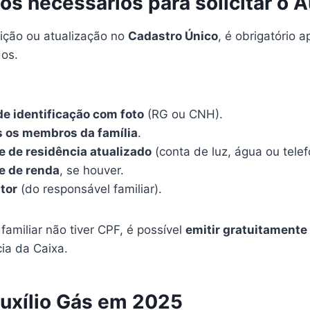
s necessários para solicitar o A
rição ou atualização no
Cadastro Único
, é obrigatório 
os.
e identificação com foto
(RG ou CNH).
s os membros da família
.
 de residência atualizado
(conta de luz, água ou telef
 de renda
, se houver.
itor
(do responsável familiar).
familiar não tiver CPF, é possível
emitir gratuitamente
ia da Caixa.
Auxílio Gás em 2025