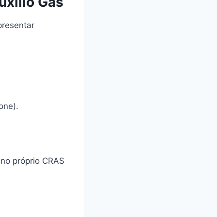
uxílio Gás
apresentar
one).
no próprio CRAS