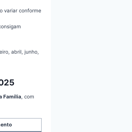
o variar conforme
 consigam
iro, abril, junho,
2025
a Família
, com
mento