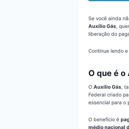
Se você ainda não
Auxílio Gás
, que
liberação do pag
Continue lendo 
O que é o
O
Auxílio Gás
, 
Federal criado p
essencial para o 
O benefício é
pag
médio nacional d