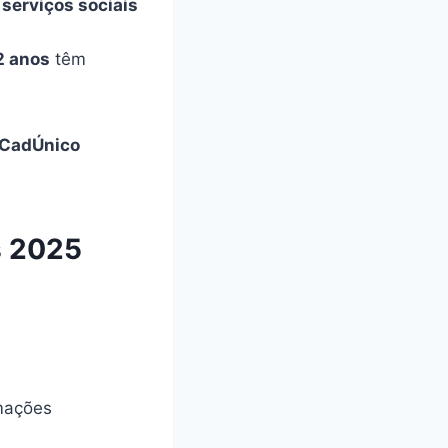
s
serviços sociais
2 anos
têm
o CadÚnico
s 2025
rmações